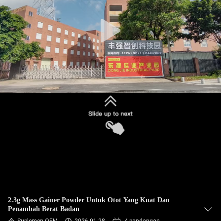
KONTROL
KUALITAS
HUBUNGI
KAMI
BERITA
SEMUA
KASUS
QUOTE
2.3g Mass Gainer Powder Untuk Otot Yang Kuat Dan
Penambah Berat Badan
REQUEST