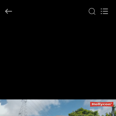
Hollycon
Biotechnology
Co.,
Ltd..
All
Rights
Reserved.
RUMAH
PRODUK
VIDEO
TENTANG
KITA
WISATA
PABRIK