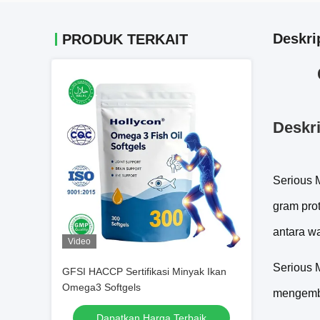
Deskri
PRODUK TERKAIT
Deskri
Serious 
gram pro
antara w
Video
Serious 
GFSI HACCP Sertifikasi Minyak Ikan
Omega3 Softgels
mengemba
Dapatkan Harga Terbaik