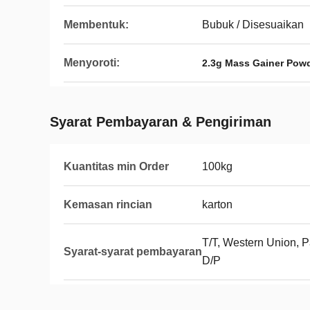
Membentuk:
Bubuk / Disesuaikan
Menyoroti:
2.3g Mass Gainer Pow
Syarat Pembayaran & Pengiriman
Kuantitas min Order
100kg
Kemasan rincian
karton
T/T, Western Union, Pa
Syarat-syarat pembayaran
D/P