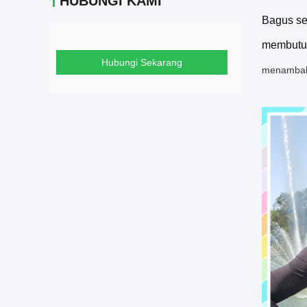
HUBUNGI KAMI
Bagus se
membutuh
Hubungi Sekarang
menambah