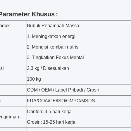
 Parameter Khusus
:
oduk
Bubuk Penambah Massa
1. Meningkatkan energi
2. Mengisi kembali nutrisi
3. Tingkatkan Fokus Mental
si
2,3 kg / Disesuaikan
100 kg
ODM / OEM / Label Pribadi / Grosir
i
FDA/COA/CE/ISO/GMPC/MSDS
Contoh: 3-5 hari kerja
ngiriman :
Grosir : 15-25 hari kerja