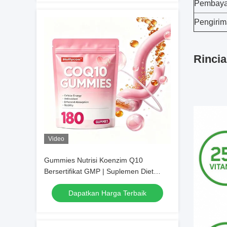
Pembaya
Pengiri
Rincia
Video
Gummies Nutrisi Koenzim Q10
Bersertifikat GMP | Suplemen Diet
Harian, Grosir Massal & Dapat
Dapatkan Harga Terbaik
Disesuaikan