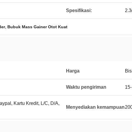
Spesifikasi:
2.3
,
der
Bubuk Mass Gainer Otot Kuat
Harga
Bis
Waktu pengiriman
15-
ypal, Kartu Kredit, L/C, D/A,
Menyediakan kemampuan
200