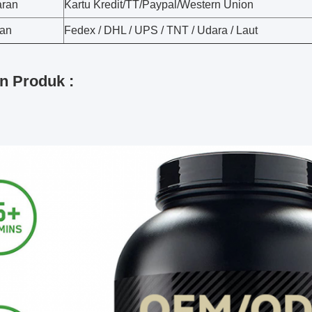
ran
Kartu Kredit/TT/Paypal/Western Union
man
Fedex / DHL / UPS / TNT / Udara / Laut
n Produk :