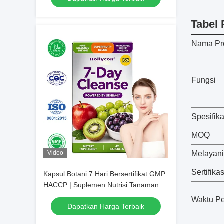
Tabel
Nama Pr
Fungsi
Spesifika
MOQ
Video
Melayani
Sertifikas
Kapsul Botani 7 Hari Bersertifikat GMP
HACCP | Suplemen Nutrisi Tanaman
Harian Campuran Multi-Ramuan,
Waktu Pe
Dapatkan Harga Terbaik
Tersedia Label Pribadi