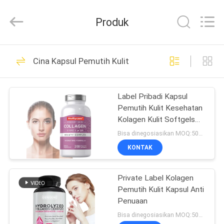
Hollycon
Biotechnology
Co.,
Produk
Ltd..
All
Rights
Reserved.
RUMAH
203
Cina Kapsul Pemutih Kulit
kapsul pelangsing
PRODUK
Label Pribadi Kapsul
Pemutih Kulit Kesehatan
VIDEO
Kolagen Kulit Softgels
Anti Penuaan
Bisa dinegosiasikan MOQ:50000 softgel
TENTANG
KONTAK
67
KITA
Kapsul Pelangsing
Private Label Kolagen
Pemutih Kulit Kapsul Anti
WISATA
Alami
Penuaan
PABRIK
Bisa dinegosiasikan MOQ:50000 kapsul