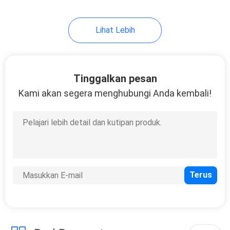
47
Lihat Lebih
Suplemen Akar
Maca
Tinggalkan pesan
Kami akan segera menghubungi Anda kembali!
9
Suplemen
Ashwagandha
Gummies