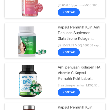
SUATU
$0.01-0.05/gummy MOQ:30000 Gummies
KONTAK
28
SITEMAP
Permen karet sari
Kapsul Pemutih Kulit Anti
Penuaan Suplemen
apel
KEBIJAKAN
Glutathione Kolagen
PRIVASI
Untuk Mengurangi Bintik
$2.56-$3.78 MOQ:100000 kapsul / tablet
Hitam Dan Jerawat
KONTAK
Anti penuaan Kolagen HA
103
Vitamin C Kapsul
Biotin Vitamin
Pemutih Kulit Label
Pribadi
Bisa dinegosiasikan MOQ:50000 kapsul
Gummies
KONTAK
Kapsul Pemutih Kulit