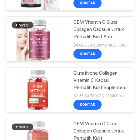
KONTAK
KONTROL
OEM Vitamin C Gluta
KUALITAS
19
Collagen Capsule Untuk
Pemutih Kulit Anti
Kapsul Pelangsing
HUBUNGI
Penuaan
$0.02-0.08/gummy MOQ:30000 permen karet
Max Alami
KAMI
KONTAK
BERITA
Glutathione Collagen
Vitamin C Kapsul
Pemutih Kulit Suplemen
SEMUA
856
Gummies
$2.56-$3.78 MOQ:100000 kapsul / tablet
KASUS
KONTAK
Suplemen OEM
QUOTE
OEM Vitamin C Gluta
Collagen Capsule Untuk
REQUEST
Pemutih Kulit