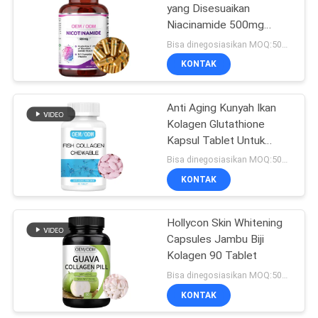
yang Disesuaikan
Niacinamide 500mg
21
Vitamin B3 Capsules
Bisa dinegosiasikan MOQ:50000 kapsul
Kapsul Kolagen
KONTAK
Terhidrolisis
Anti Aging Kunyah Ikan
Kolagen Glutathione
Kapsul Tablet Untuk
Pemutih Kulit
Bisa dinegosiasikan MOQ:50000 Tablet
KONTAK
44
Hollycon Skin Whitening
Omega 3 Softgels
Capsules Jambu Biji
Kolagen 90 Tablet
Bisa dinegosiasikan MOQ:50000 Tablet
KONTAK