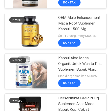
Fokus Mood Kapsul Akar
KONTAK
Maca
KONTROL
OEM Male Enhancement
KUALITAS
19
Maca Root Suplemen
Kapsul 1500 Mg
Kapsul Pelangsing
HUBUNGI
$0.01-0.06/gummy MOQ:50000 kapsul
Max Alami
KAMI
KONTAK
BERITA
Kapsul Akar Maca
Organik Untuk Wanita Pria
Suplemen Bubuk Akar
SEMUA
856
Maca
Bisa dinegosiasikan MOQ:50000 kapsul
KASUS
KONTAK
Suplemen OEM
QUOTE
Bersertifikat GMP 200g
Suplemen Akar Maca
REQUEST
Bubuk Kopi Coklat