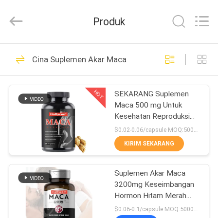
Hollycon
Biotechnology
Co.,
Produk
Ltd..
All
Rights
Reserved.
RUMAH
203
Cina Suplemen Akar Maca
kapsul pelangsing
PRODUK
HOT
SEKARANG Suplemen
Maca 500 mg Untuk
VIDEO
Kesehatan Reproduksi
Pria dan Wanita 90
$0.02-0.06/capsule MOQ:50000 kapsul
Kapsul
TENTANG
KIRIM SEKARANG
67
KITA
Kapsul Pelangsing
Suplemen Akar Maca
3200mg Keseimbangan
WISATA
Alami
Hormon Hitam Merah
PABRIK
Kuning Meningkatkan
$0.06-0.1/capsule MOQ:50000 kapsul