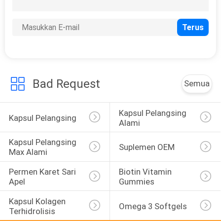
26
Kapsul Pemutih Kulit
Bad Request
Semua
Kapsul Pelangsing 
12
Kapsul Pelangsing
Alami
Tablet Glutathione
Kapsul Pelangsing 
Suplemen OEM
Asli
Max Alami
Permen Karet Sari 
Biotin Vitamin 
Apel
Gummies
Kapsul Kolagen 
Omega 3 Softgels
Terhidrolisis
52