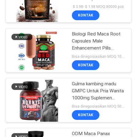
SUATU
＄3.98-＄1.98 MOQ:80000 pcs
KONTAK
28
SITEMAP
Permen karet sari
Biologi Red Maca Root
Capsules Male
apel
KEBIJAKAN
Enhancement Pills
PRIVASI
Meningkatkan Energi
Bisa dinegosiasikan MOQ:10.000 Kapsul
KONTAK
Gulma kambing madu
103
GMPC Untuk Pria Wanita
Biotin Vitamin
1000mg Suplemen
Energi Epimedium
Bisa dinegosiasikan MOQ:50.000 tablet
Gummies
KONTAK
ODM Maca Panax