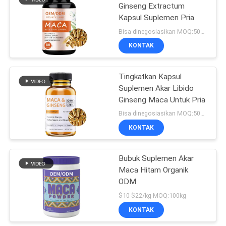
Ginseng Extractum
Kapsul Suplemen Pria
21
Bisa dinegosiasikan MOQ:50000 kapsul
Kapsul Kolagen
KONTAK
Terhidrolisis
Tingkatkan Kapsul
Suplemen Akar Libido
Ginseng Maca Untuk Pria
Bisa dinegosiasikan MOQ:50000 kapsul
KONTAK
44
Bubuk Suplemen Akar
Omega 3 Softgels
Maca Hitam Organik
ODM
$10-$22/kg MOQ:100kg
KONTAK