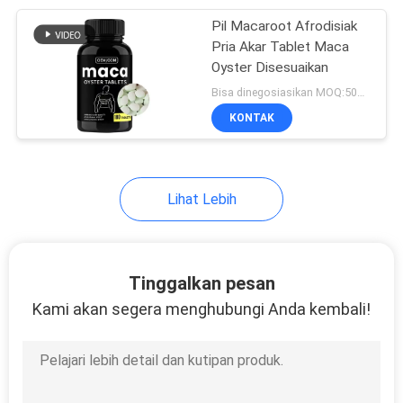
Pil Macaroot Afrodisiak
47
Pria Akar Tablet Maca
Suplemen Akar
Oyster Disesuaikan
Bisa dinegosiasikan MOQ:50000 Tablet
Maca
KONTAK
Lihat Lebih
9
Suplemen
Tinggalkan pesan
Ashwagandha
Kami akan segera menghubungi Anda kembali!
Gummies