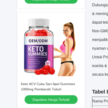
Dukungan
& meningk
dapat tet
Non-GMO,
menjadik
nyaman u
Untuk Pr
wanita &
secara k
Keto ACV Cuka Sari Apel Gummies
1000mg Pembersih Tubuh
Tabel
Dapatkan Harga Terbaik
Nama Pr