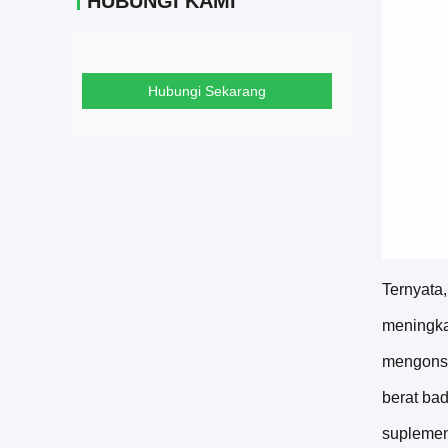
HUBUNGI KAMI
Hubungi Sekarang
Ternyata
meningka
mengonsu
berat ba
suplemen