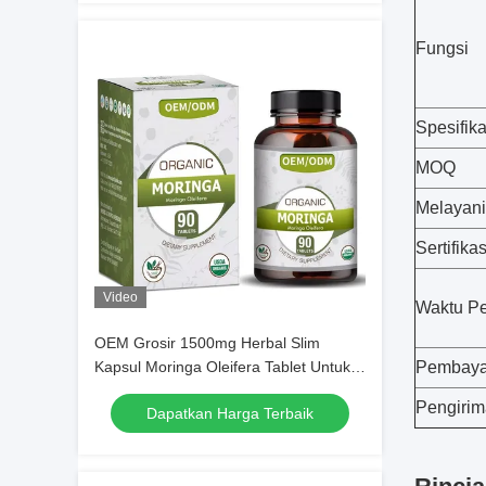
Fungsi
Spesifika
MOQ
Melayani
Sertifikas
Video
Waktu Pe
OEM Grosir 1500mg Herbal Slim
Kapsul Moringa Oleifera Tablet Untuk
Pembaya
Pembakaran Lemak
Pengiri
Dapatkan Harga Terbaik