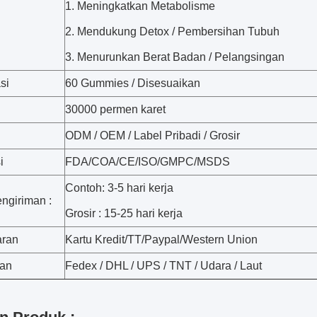
1. Meningkatkan Metabolisme
2. Mendukung Detox / Pembersihan Tubuh
3. Menurunkan Berat Badan / Pelangsingan
si
60 Gummies / Disesuaikan
30000 permen karet
ODM / OEM / Label Pribadi / Grosir
i
FDA/COA/CE/ISO/GMPC/MSDS
Contoh: 3-5 hari kerja
ngiriman :
Grosir : 15-25 hari kerja
ran
Kartu Kredit/TT/Paypal/Western Union
man
Fedex / DHL / UPS / TNT / Udara / Laut