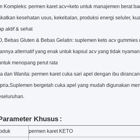
 Kompleks: permen karet acv+keto untuk manajemen berat b
atkan kesehatan usus, kekebalan, produksi energi seluler, kual
ap aktif & sehat
 Bebas Gluten & Bebas Gelatin: suplemen keto acv gummies m
annya alternatif yang enak untuk kapsul acv yang tidak nyama
ntuk menopang perut rata
ia dan Wanita: permen karet cuka sari apel dengan ibu diranc
 pria.Suplemen bergetah cuka apel yang mudah digunakan me
eseluruhan.
 Parameter Khusus
:
oduk
permen karet KETO