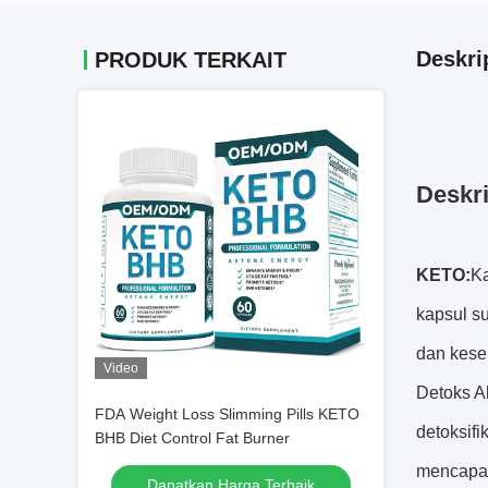
Deskri
PRODUK TERKAIT
Deskri
KETO
:
Ka
kapsul s
dan kese
Video
Detoks A
FDA Weight Loss Slimming Pills KETO
detoksif
BHB Diet Control Fat Burner
mencapai
Dapatkan Harga Terbaik