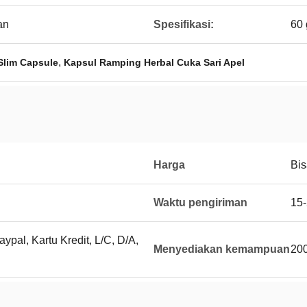
an
Spesifikasi:
60 
,
Slim Capsule
Kapsul Ramping Herbal Cuka Sari Apel
Harga
Bis
Waktu pengiriman
15-
ypal, Kartu Kredit, L/C, D/A,
Menyediakan kemampuan
200