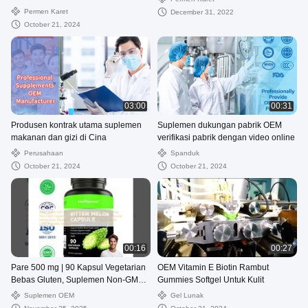
Ct ACV Gummies
Permen Karet
December 31, 2022
October 21, 2024
03:00
00:31
Produsen kontrak utama suplemen
Suplemen dukungan pabrik OEM
makanan dan gizi di Cina
verifikasi pabrik dengan video online
Perusahaan
Spanduk
October 21, 2024
October 21, 2024
00:16
00:27
Pare 500 mg | 90 Kapsul Vegetarian
OEM Vitamin E Biotin Rambut
Bebas Gluten, Suplemen Non-GMO
Gummies Softgel Untuk Kulit
Ekstrak Pare, Metabolisme Glukosa
Suplemen OEM
Gel Lunak
Alami, Label Pribadi Kapsul