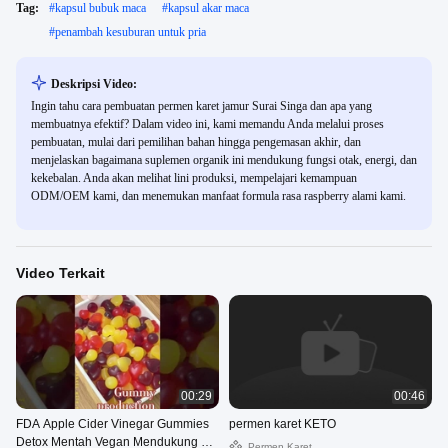
Tag:
#
kapsul bubuk maca
#
kapsul akar maca
#
penambah kesuburan untuk pria
Deskripsi Video:
Ingin tahu cara pembuatan permen karet jamur Surai Singa dan apa yang
membuatnya efektif? Dalam video ini, kami memandu Anda melalui proses
pembuatan, mulai dari pemilihan bahan hingga pengemasan akhir, dan
menjelaskan bagaimana suplemen organik ini mendukung fungsi otak, energi, dan
kekebalan. Anda akan melihat lini produksi, mempelajari kemampuan
ODM/OEM kami, dan menemukan manfaat formula rasa raspberry alami kami.
Video Terkait
00:29
00:46
FDA Apple Cider Vinegar Gummies
permen karet KETO
Detox Mentah Vegan Mendukung 60
Permen Karet