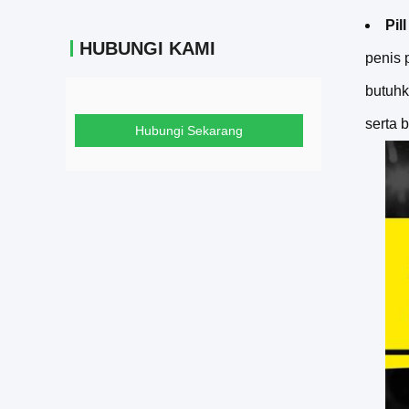
Pil
HUBUNGI KAMI
penis 
butuhk
serta 
Hubungi Sekarang