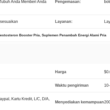
 Tubuh Anda Memberi Anda
Pengemasan:
bot
isesuaikan
Layanan:
La
,
stosteron Booster Pria
Suplemen Penambah Energi Alami Pria
Harga
$0.
Waktu pengiriman
10-
ypal, Kartu Kredit, L/C, D/A,
Menyediakan kemampuan
200