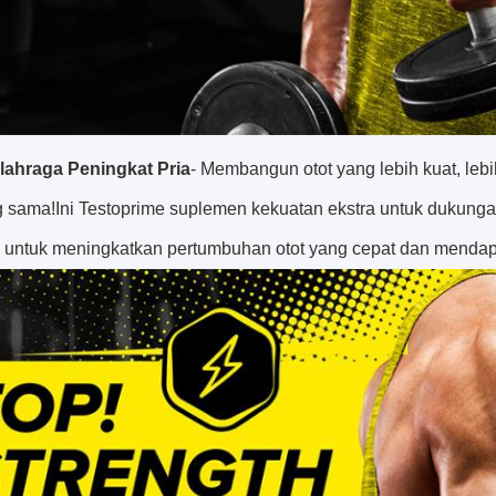
Olahraga Peningkat Pria
- Membangun otot yang lebih kuat, le
g sama!Ini Testoprime suplemen kekuatan ekstra untuk dukun
 untuk meningkatkan pertumbuhan otot yang cepat dan mendapa