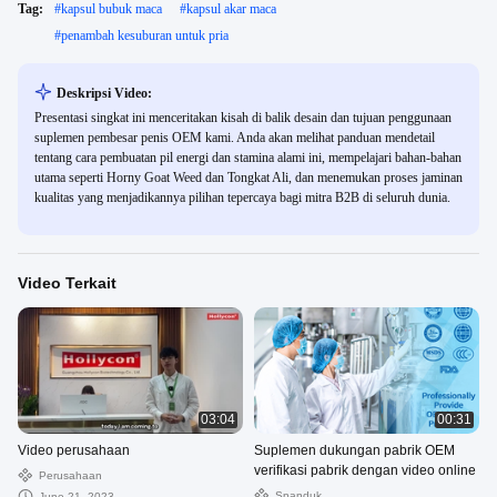
Tag:
#
kapsul bubuk maca
#
kapsul akar maca
#
penambah kesuburan untuk pria
Deskripsi Video:
Presentasi singkat ini menceritakan kisah di balik desain dan tujuan penggunaan
suplemen pembesar penis OEM kami. Anda akan melihat panduan mendetail
tentang cara pembuatan pil energi dan stamina alami ini, mempelajari bahan-bahan
utama seperti Horny Goat Weed dan Tongkat Ali, dan menemukan proses jaminan
kualitas yang menjadikannya pilihan tepercaya bagi mitra B2B di seluruh dunia.
Video Terkait
03:04
00:31
Video perusahaan
Suplemen dukungan pabrik OEM
verifikasi pabrik dengan video online
Perusahaan
Spanduk
June 21, 2023