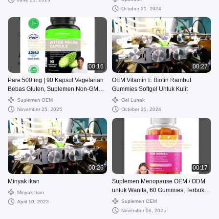
October 21, 2024
00:16
00:27
Pare 500 mg | 90 Kapsul Vegetarian
OEM Vitamin E Biotin Rambut
Bebas Gluten, Suplemen Non-GMO
Gummies Softgel Untuk Kulit
Ekstrak Pare, Metabolisme Glukosa
Suplemen OEM
Gel Lunak
Alami, Label Pribadi Kapsul
November 25, 2025
October 21, 2024
Momordica Charantia, Tersedia
OEM, Harga Pabrik
00:26
00:17
Minyak ikan
Suplemen Menopause OEM / ODM
untuk Wanita, 60 Gummies, Terbukti
Minyak Ikan
Secara Klinis, Membantu
Suplemen OEM
April 10, 2023
Mendukung Keseimbangan Hormon,
November 06, 2025
Membantu Meringankan 12 Gejala