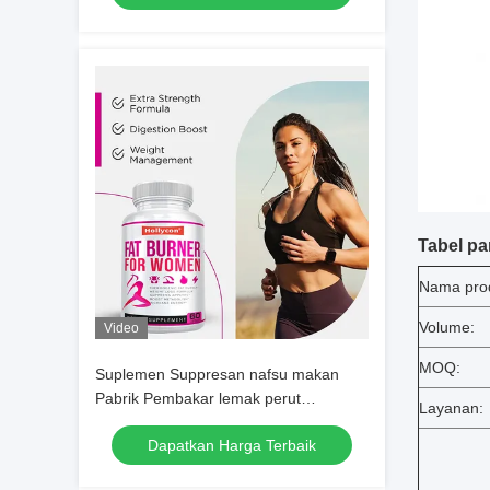
Tabel pa
Nama pro
Volume:
Video
MOQ:
Suplemen Suppresan nafsu makan
Pabrik Pembakar lemak perut
Layanan:
Meningkatkan metabolisme energi
Dapatkan Harga Terbaik