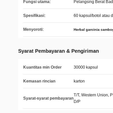
Fungsi utama:
Pelangsing Berat Ba
Spesifikasi:
60 kapsul/botol atau 
Menyoroti:
Herbal garcinia camb
Syarat Pembayaran & Pengiriman
Kuantitas min Order
30000 kapsul
Kemasan rincian
karton
T/T, Western Union, Pa
Syarat-syarat pembayaran
D/P