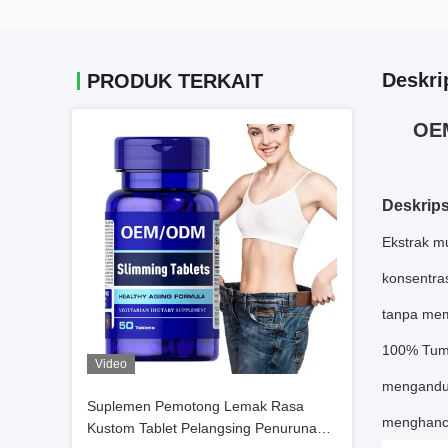
Deskri
PRODUK TERKAIT
OEM
Deskrips
Ekstrak m
konsentra
tanpa me
100% Tumb
Video
mengandun
Suplemen Pemotong Lemak Rasa
menghanc
Kustom Tablet Pelangsing Penurunan