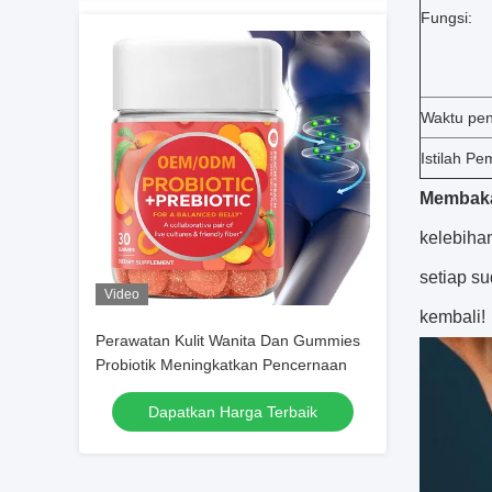
Fungsi:
Waktu pen
Istilah P
Membakar
kelebiha
setiap s
Video
kembali!
Perawatan Kulit Wanita Dan Gummies
Probiotik Meningkatkan Pencernaan
Dapatkan Harga Terbaik