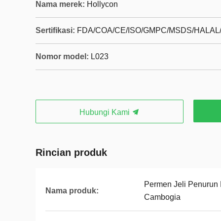
Nama merek:
Hollycon
Sertifikasi:
FDA/COA/CE/ISO/GMPC/MSDS/HALA
Nomor model:
L023
Hubungi Kami
Rincian produk
Permen Jeli Penurun 
Nama produk:
Cambogia