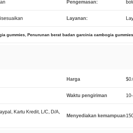
dan
Pengemasan:
bot
disesuaikan
Layanan:
La
,
ogia gummies
Penurunan berat badan garcinia cambogia gummie
Harga
$0.
Waktu pengiriman
10-
ypal, Kartu Kredit, L/C, D/A,
Menyediakan kemampuan
150