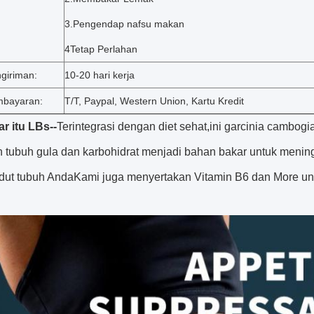
3.
Pengendap nafsu makan
4Tetap Perlahan
giriman:
10-20 hari kerja
embayaran:
T/T, Paypal, Western Union, Kartu Kredit
 itu LBs--
Terintegrasi dengan diet sehat,ini garcinia cambog
n tubuh gula dan karbohidrat menjadi bahan bakar untuk mening
udut tubuh AndaKami juga menyertakan Vitamin B6 dan More u