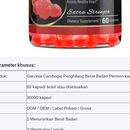
rameter khusus:
duk:
Garcinia Cambogia Penghilang Berat Badan Permen ka
60 kapsul/ botol atau disesuaikan
30000 kapsul
ODM / OEM / Label Pribadi / Grosir
1.
Menurunkan Berat Badan
2.
Membakar Lemak