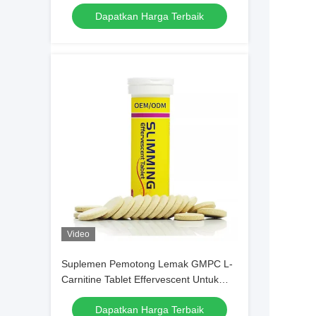
Berat Badan Mempromosikan
Dapatkan Harga Terbaik
Pembakaran Lemak
Video
Suplemen Pemotong Lemak GMPC L-
Carnitine Tablet Effervescent Untuk
Detoks
Dapatkan Harga Terbaik