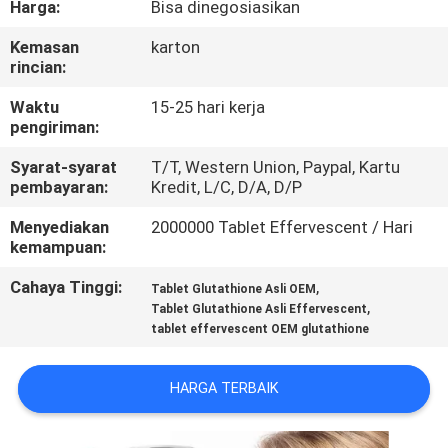
Harga:
Bisa dinegosiasikan
KONTROL
Kemasan
karton
rincian:
KUALITAS
Waktu
15-25 hari kerja
pengiriman:
HUBUNGI
Syarat-syarat
T/T, Western Union, Paypal, Kartu
KAMI
pembayaran:
Kredit, L/C, D/A, D/P
Menyediakan
2000000 Tablet Effervescent / Hari
BERITA
kemampuan:
Cahaya Tinggi:
,
Tablet Glutathione Asli OEM
SEMUA
,
Tablet Glutathione Asli Effervescent
tablet effervescent OEM glutathione
KASUS
HARGA TERBAIK
QUOTE
REQUEST