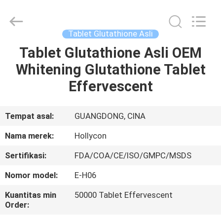
Hollycon
Biotechnology
Co.,
Ltd..
All
Tablet Glutathione Asli
Rights
Reserved.
Tablet Glutathione Asli OEM
RUMAH
Whitening Glutathione Tablet
PRODUK
Effervescent
VIDEO
Tempat asal:
GUANGDONG, CINA
Nama merek:
Hollycon
TENTANG
Sertifikasi:
FDA/COA/CE/ISO/GMPC/MSDS
KITA
Nomor model:
E-H06
WISATA
Kuantitas min
50000 Tablet Effervescent
Order:
PABRIK