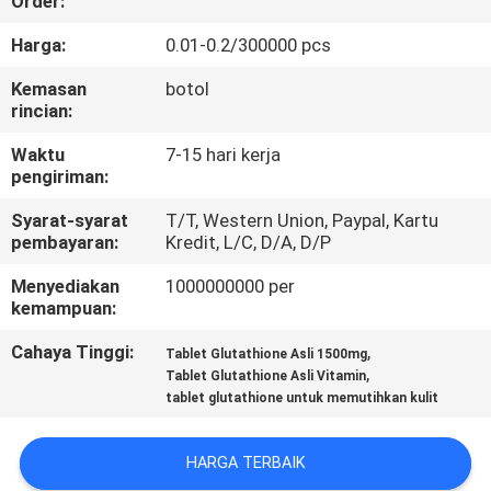
Order:
KONTROL
Harga:
0.01-0.2/300000 pcs
KUALITAS
Kemasan
botol
rincian:
HUBUNGI
Waktu
7-15 hari kerja
pengiriman:
KAMI
Syarat-syarat
T/T, Western Union, Paypal, Kartu
pembayaran:
Kredit, L/C, D/A, D/P
BERITA
Menyediakan
1000000000 per
kemampuan:
SEMUA
Cahaya Tinggi:
,
Tablet Glutathione Asli 1500mg
KASUS
,
Tablet Glutathione Asli Vitamin
tablet glutathione untuk memutihkan kulit
QUOTE
HARGA TERBAIK
REQUEST