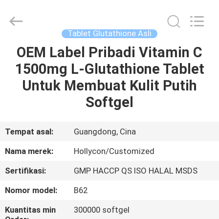
Hollycon
Biotechnology
Co.,
Ltd..
All
Tablet Glutathione Asli
Rights
Reserved.
OEM Label Pribadi Vitamin C
RUMAH
1500mg L-Glutathione Tablet
PRODUK
Untuk Membuat Kulit Putih
Softgel
VIDEO
Tempat asal:
Guangdong, Cina
TENTANG
Nama merek:
Hollycon/Customized
KITA
Sertifikasi:
GMP HACCP QS ISO HALAL MSDS
WISATA
Nomor model:
B62
PABRIK
Kuantitas min
300000 softgel