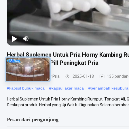
Herbal Suplemen Untuk Pria Horny Kambing R
cepat bertindak Pill Peningkat Pria
Suplemen Pembesar Pria
2025-01-18
135 pandan
#
kapsul bubuk maca
#
kapsul akar maca
#
penambah kesuburan
Herbal Suplemen Untuk Pria Horny Kambing Rumput, Tongkat Ali,
Deskripsi produk: Herbal yang Uji Waktu Digunakan Selama berabad-
Pesan dari pengunjung