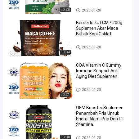
Suplemen OEM
00:30
2026-01-28
Bersertifikat GMP 200g
Suplemen Akar Maca
Bubuk Kopi Coklat
Suplemen Akar Maca
2026-01-28
03:04
COA Vitamin C Gummy
Immune Support Anti
Aging Diet Suplemen
Biotin Vitamin Gummies
2026-01-28
00:31
OEM Booster Suplemen
Penambah Pria Untuk
Energi Alami Pria Dan Pil
Stamina
Suplemen Pembesar Pria
03:00
2026-01-28