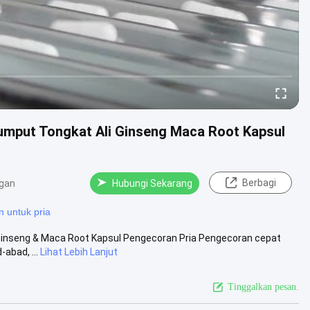
umput Tongkat Ali Ginseng Maca Root Kapsul
Berbagi
gan
Hubungi Sekarang
 untuk pria
 Ginseng & Maca Root Kapsul Pengecoran Pria Pengecoran cepat
abad, ...
Lihat Lebih Lanjut
Tinggalkan pesan.