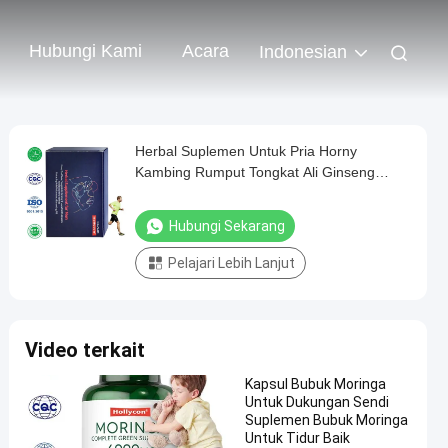
Hubungi Kami
Acara
Indonesian
Herbal Suplemen Untuk Pria Horny
Kambing Rumput Tongkat Ali Ginseng
Maca Root Kapsul cepat bertindak Pill
Peningkat Pria
Hubungi Sekarang
Pelajari Lebih Lanjut
Video terkait
Kapsul Bubuk Moringa
Untuk Dukungan Sendi
Suplemen Bubuk Moringa
Untuk Tidur Baik