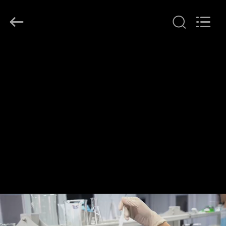
Hollycon
Biotechnology
Co.,
Ltd..
All
Rights
Reserved.
RUMAH
PRODUK
VIDEO
TENTANG
KITA
WISATA
PABRIK