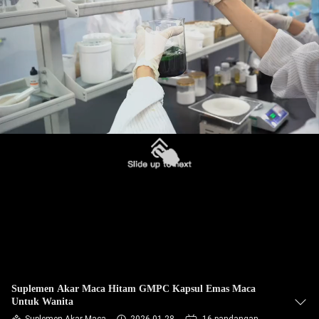
KONTROL
KUALITAS
HUBUNGI
KAMI
BERITA
SEMUA
KASUS
QUOTE
Suplemen Akar Maca Hitam GMPC Kapsul Emas Maca
Untuk Wanita
REQUEST