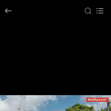
Hollycon
Biotechnology
Co.,
Ltd..
All
Rights
Reserved.
RUMAH
PRODUK
VIDEO
TENTANG
KITA
WISATA
PABRIK