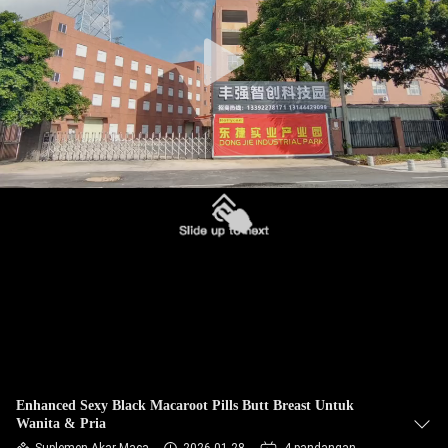
KONTROL
KUALITAS
HUBUNGI
KAMI
BERITA
SEMUA
KASUS
QUOTE
Enhanced Sexy Black Macaroot Pills Butt Breast Untuk
Wanita & Pria
REQUEST